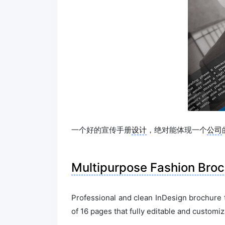
一个好的宣传手册
设计
，绝对能体现一个
公司
Multipurpose Fashion Bro
Professional and clean InDesign brochure te
of 16 pages that fully editable and customiz