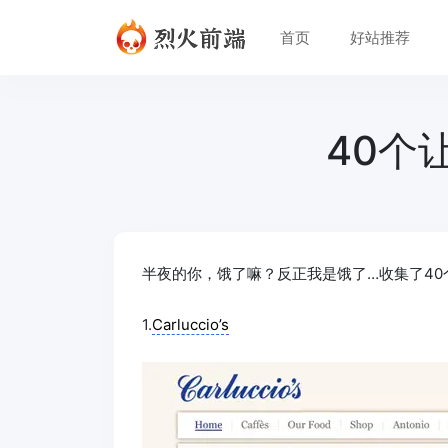
首页
好站推荐
40个
半夜的你，饿了嘛？反正我是饿了…收集了40
1.
Carluccio’s