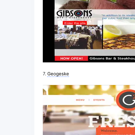
7.
Geogeske