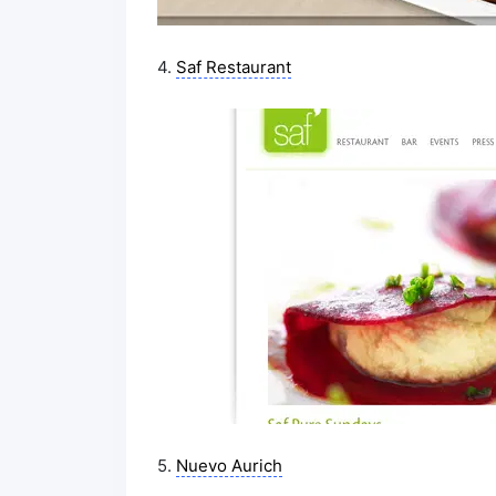
4.
Saf Restaurant
5.
Nuevo Aurich