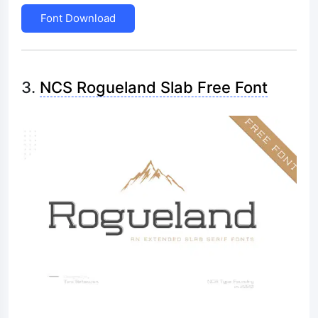
Font Download
3.
NCS Rogueland Slab Free Font