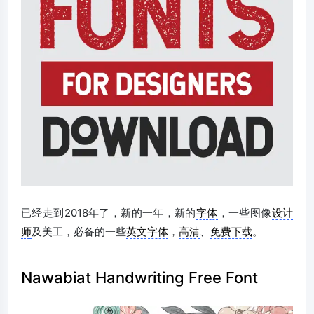
已经走到2018年了，新的一年，新的
字体
，一些图像
设计
师
及美工，必备的一些
英文字体
，
高清
、
免费下载
。
Nawabiat Handwriting Free Font