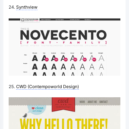
24.
Synthview
25.
CWD (Contempoworld Design)