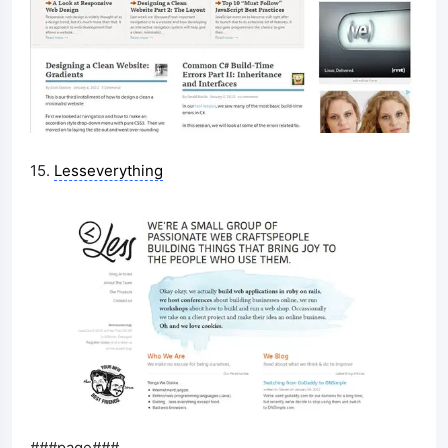
15.
Lesseverything
###page###