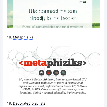
18.
Metaphiziks
19.
Decorated playlists