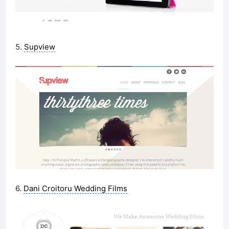
5.
Supview
6.
Dani Croitoru Wedding Films