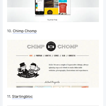
10.
Chimp Chomp
11.
Startingbloc