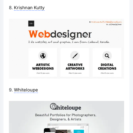
8.
Krishnan Kutty
9.
Whiteloupe