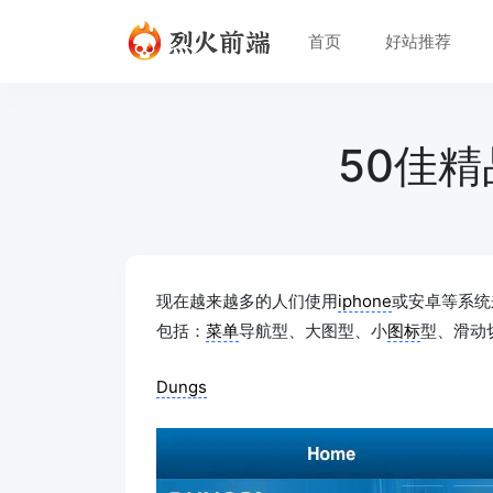
首页
好站推荐
50佳
现在越来越多的人们使用
iphone
或安卓等系统
包括：
菜单
导航型、大图型、小
图标
型、滑动
Dungs