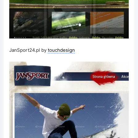
JanSport24.pl by
touchdesign