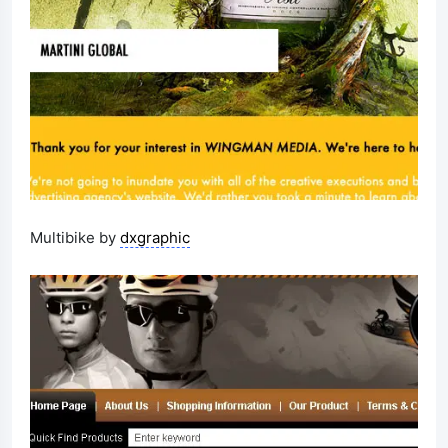
Multibike by
dxgraphic