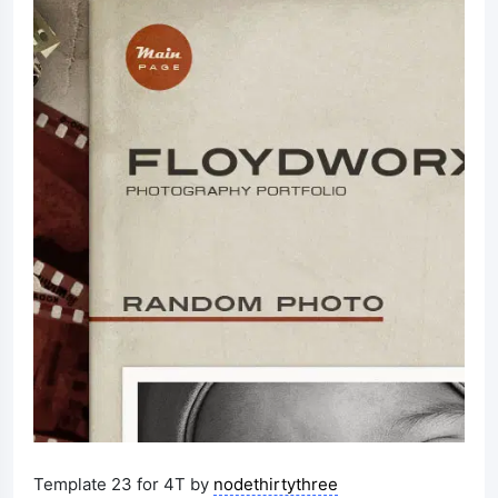
Template 23 for 4T by
nodethirtythree