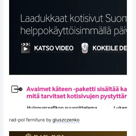
rad-pol ferniture by
gluszczenko