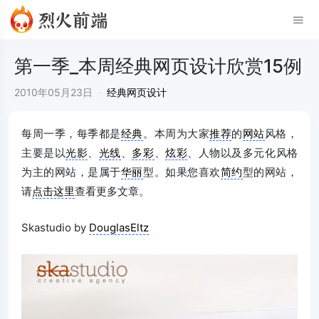
第一季_本周经典网页设计欣赏15例
2010年05月23日
·
经典网页设计
每周一季，每季都是
经典
。本周为大家
推荐
的
网站
风格，
主要是以
光影
、
光线
、
多彩
、
炫彩
、人物以及多元化风格
为主的网站，是属于
华丽
型。如果您喜欢
简约
型的网站，
请
点击这里
查看更多文章。
Skastudio by
DouglasEltz