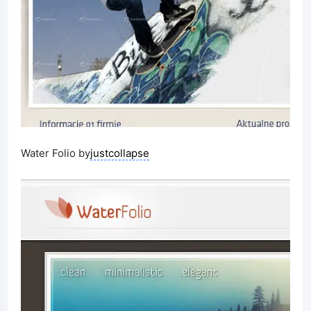
Water Folio by
justcollapse