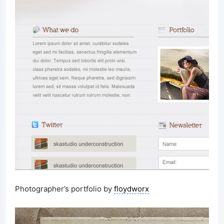
Photographer’s portfolio by
floydworx